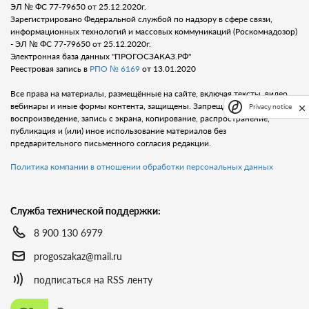
ЭЛ № ФС 77-79650 от 25.12.2020г.
Зарегистрировано Федеральной службой по надзору в сфере связи,
информационных технологий и массовых коммуникаций (Роскомнадозор)
- ЭЛ № ФС 77-79650 от 25.12.2020г.
Электронная база данных "ПРОГОСЗАКАЗ.РФ"
Реестровая запись в
РПО № 6169
от 13.01.2020
Все права на материалы, размещённые на сайте, включая тексты, видео,
вебинары и иные формы контента, защищены. Запрещается любое
Privacy notice
воспроизведение, запись с экрана, копирование, распространение,
публикация и (или) иное использование материалов без
предварительного письменного согласия редакции.
Политика компании в отношении обработки персональных данных
Служба технической поддержки:
8 900 130 6979
progoszakaz@mail.ru
подписаться на RSS ленту