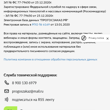
ЭЛ № ФС 77-79650 от 25.12.2020г.
Зарегистрировано Федеральной службой по надзору в сфере связи,
информационных технологий и массовых коммуникаций (Роскомнадозор)
- ЭЛ № ФС 77-79650 от 25.12.2020г.
Электронная база данных "ПРОГОСЗАКАЗ.РФ"
Реестровая запись в
РПО № 6169
от 13.01.2020
Все права на материалы, размещённые на сайте, включая тексты, видео,
вебинары и иные формы контента, защищены. Запрещается любое
Privacy notice
воспроизведение, запись с экрана, копирование, распространение,
публикация и (или) иное использование материалов без
предварительного письменного согласия редакции.
Политика компании в отношении обработки персональных данных
Служба технической поддержки:
8 900 130 6979
progoszakaz@mail.ru
подписаться на RSS ленту