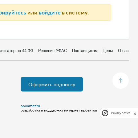
рируйтесь
или
войдите
в систему.
авигатор по 44-ФЗ
Решения УФАС
Поставщикам
Цены
О нас
Оформить подписку
oooartint.ru
разработка и поддержка интернет проектов
Privacy notice