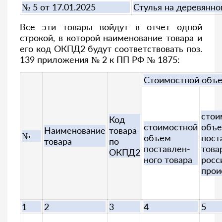
№ 5 от 17.01.2025
Стулья на деревянно
Все эти товары войдут в отчет одной
строкой, в которой наименование товара и
его код ОКПД2 будут соответствовать поз.
139 приложения № 2 к ПП РФ № 1875:
Стоимостной объе
стои
Код
стоимостной
объ
Наименование
товара
№
объем
пост
товара
по
поставлен-
това
ОКПД2
ного товара
росс
прои
1
2
3
4
5