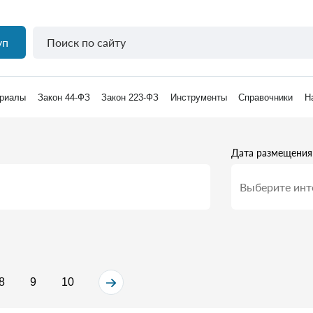
уп
риалы
Закон 44-ФЗ
Закон 223-ФЗ
Инструменты
Справочники
Н
Дата размещения
8
9
10