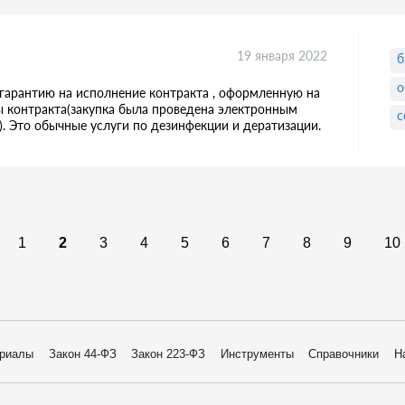
19 января 2022
б
о
гарантию на исполнение контракта , оформленную на
ы контракта(закупка была проведена электронным
с
). Это обычные услуги по дезинфекции и дератизации.
1
2
3
4
5
6
7
8
9
10
риалы
Закон 44-ФЗ
Закон 223-ФЗ
Инструменты
Справочники
Н