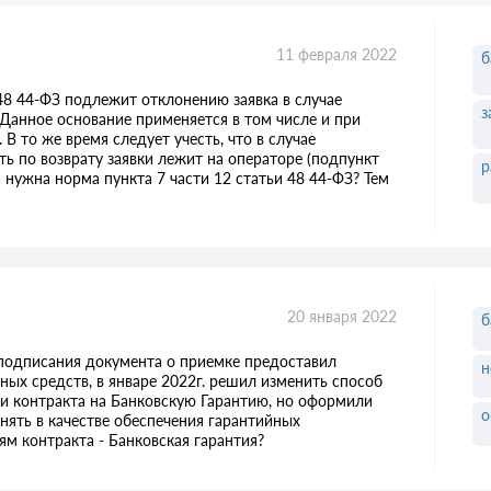
11 февраля 2022
б
 48 44-ФЗ подлежит отклонению заявка в случае
з
 Данное основание применяется в том числе и при
В то же время следует учесть, что в случае
ть по возврату заявки лежит на операторе (подпункт
р
да нужна норма пункта 7 части 12 статьи 48 44-ФЗ? Тем
20 января 2022
б
 подписания документа о приемке предоставил
н
ных средств, в январе 2022г. решил изменить способ
ми контракта на Банковскую Гарантию, но оформили
о
нять в качестве обеспечения гарантийных
ям контракта - Банковская гарантия?