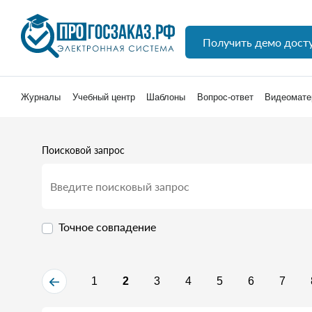
Получить демо дост
Журналы
Учебный центр
Шаблоны
Вопрос-ответ
Видеомате
Поисковой запрос
Точное совпадение
1
2
3
4
5
6
7