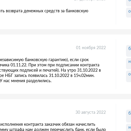
ать возврата денежных средств за банковскую
о
01 ноября 2022
б
независимую банковскую гарантию), если срок
н
зчика 01.11.22. При этом при подписании контракта
твующих подписей и печатей). На утро 31.10.2022 в
о
ре НБГ запись появилась 31.10.2022 в 15ч.02мин.
 нас мнения разделились.
30 августа 2022
б
 исполнения контракта заказчик обязан начислить
н
умму штрафа нам должен перечислить банк, если было