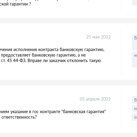
ской гарантии ?
25 мая 2022
б
печения исполнения контракта банковскую гарантию,
 предоставляет банковскую гарантию, а не
н
ст. 45 44-ФЗ. Вправе ли заказчик отклонить такую
05 апреля 2022
б
н
ием указание в гос контракте "банковская гарантия"
ь ответственность?
о