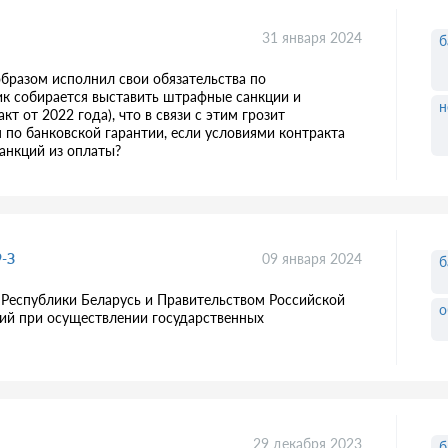
31 января 2024
б
бразом исполнил свои обязательства по
ик собирается выставить штрафные санкции и
н
кт от 2022 года), что в связи с этим грозит
 по банковской гарантии, если условиями контракта
анкций из оплаты?
9-З
09 января 2024
б
Республики Беларусь и Правительством Российской
о
ий при осуществлении государственных
29 декабря 2023
б