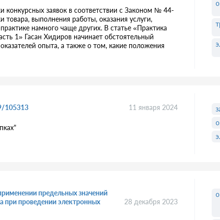
о
и конкурсных заявок в соответствии с Законом № 44-
и товара, выполнения работы, оказания услуги,
т
 практике намного чаще других. В статье «Практика
асть 1» Гасан Хидиров начинает обстоятельный
э
казателей опыта, а также о том, какие положения
9/105313
11 января 2024
з
о
пках"
э
 применении предельных значений
о
а при проведении электронных
28 декабря 2023