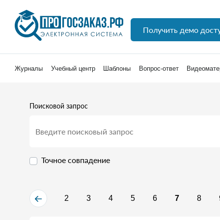
Получить демо дост
Журналы
Учебный центр
Шаблоны
Вопрос-ответ
Видеомате
Поисковой запрос
Точное совпадение
2
3
4
5
6
7
8