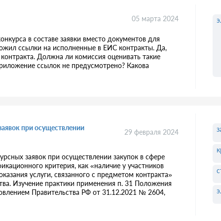
05 марта 2024
э
конкурса в составе заявки вместо документов для
ложил ссылки на исполненные в ЕИС контракты. Да,
 контракта. Должна ли комиссия оценивать такие
 приложение ссылок не предусмотрено? Какова
заявок при осуществлении
з
29 февраля 2024
к
урсных заявок при осуществлении закупок в сфере
фикационного критерия, как «наличие у участников
с
оказания услуги, связанного с предметом контракта»
тва. Изучение практики применения п. 31 Положения
э
овлением Правительства РФ от 31.12.2021 № 2604,