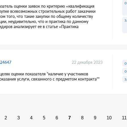
о
затель оценки заявок по критерию «квалификация
акупке всевозможных строительных работ заказчики
том того, что такие закупки по общему количеству
э
ии, неудивительно, что и практика по данному
идиров анализирует ее в статье «Практика
124647
22 декабря 2023
о
о
целях оценки показателя "наличие у участников
оказания услуги, связанного с предметом контракта""
э
2
3
4
5
6
7
8
9
10
11