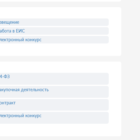
звещение
абота в ЕИС
лектронный конкурс
4-ФЗ
акупочная деятельность
онтракт
лектронный конкурс