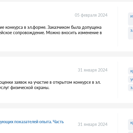
05 февраля 2024
и
ие конкурса в эл.форме. Заказчиком была допущена
э
чейское сопровождение. Можно вносить изменение в
31 января 2024
к
у
оценки заявок на участие в открытом конкурсе в эл.
услуг физической охраны.
э
рующих показателей опыта. Часть
к
31 января 2024