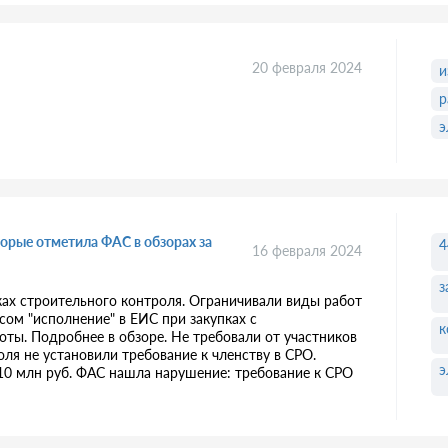
20 февраля 2024
и
р
э
орые отметила ФАС в обзорах за
4
16 февраля 2024
з
пках строительного контроля. Ограничивали виды работ
сом "исполнение" в ЕИС при закупках с
к
ы. Подробнее в обзоре. Не требовали от участников
оля не установили требование к членству в СРО.
э
10 млн руб. ФАС нашла нарушение: требование к СРО