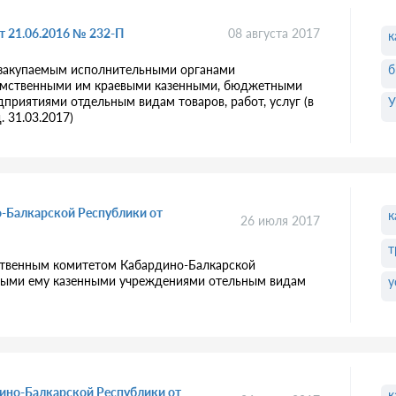
т 21.06.2016 № 232-П
08 августа 2017
к
б
 закупаемым исполнительными органами
домственными им краевыми казенными, бюджетными
риятиями отдельным видам товаров, работ, услуг (в
У
. 31.03.2017)
о-Балкарской Республики от
к
26 июля 2017
т
ственным комитетом Кабардино-Балкарской
нными ему казенными учреждениями отельным видам
у
ино-Балкарской Республики от
к