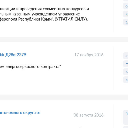
с
низации и проведения совместных конкурсов и
пальным казенным учреждением управление
к
ферополя Республики Крым". (УТРАТИЛ СИЛУ).
э
6 № Д28и-2379
17 ноября 2016
э
Н
м энергосервисного контракта"
к
к
втономного округа от
п
08 августа 2016