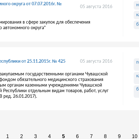
ного округа от 07.07.2016г. №
н
05 августа 2016
к
мирования в сфере закупок для обеспечения
б
го автономного округа"
спублики от 25.11.2015г. № 425
05 августа 2016
п
 закупаемым государственными органами Чувашской
к
 фондом обязательного медицинского страхования
ным органам казенными учреждениями Чувашской
б
Республики отдельным видам товаров, работ, услуг
(В ред. 26.01.2017).
1
2
3
4
5
6
7
8
9
10