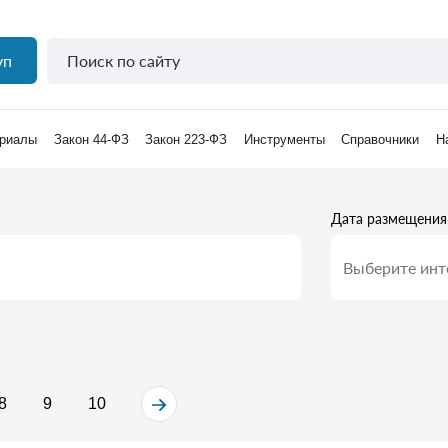
уп
риалы
Закон 44-ФЗ
Закон 223-ФЗ
Инструменты
Справочники
Н
Дата размещения
8
9
10