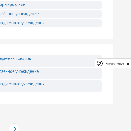
ормирование
азённое учреждение
юджетные учреждения
еречень товаров
Privacy notice
азённое учреждение
юджетные учреждения