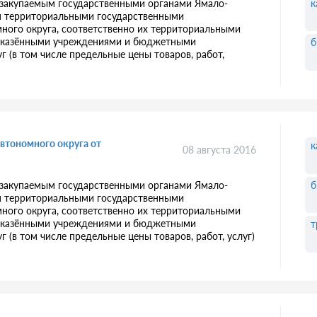
к
 закупаемым государственными органами Ямало-
ия территориальными государственными
ого округа, соответственно их территориальными
м казёнными учреждениями и бюджетными
б
г (в том числе предельные цены товаров, работ,
втономного округа от
к
08 августа 2016
б
 закупаемым государственными органами Ямало-
ия территориальными государственными
ого округа, соответственно их территориальными
м казёнными учреждениями и бюджетными
т
 (в том числе предельные цены товаров, работ, услуг)