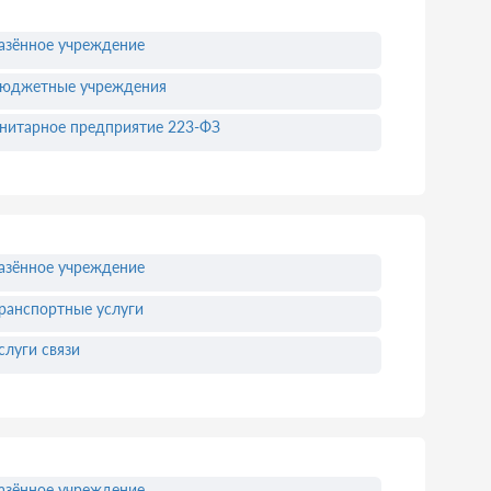
азённое учреждение
юджетные учреждения
нитарное предприятие 223-ФЗ
азённое учреждение
ранспортные услуги
слуги связи
азённое учреждение