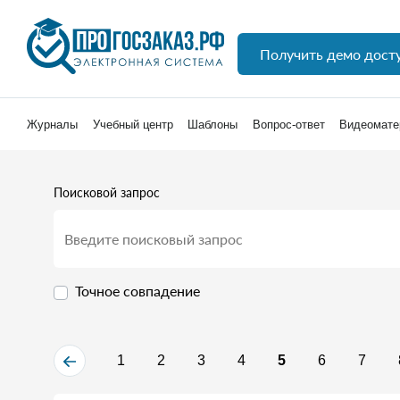
Получить демо дост
Журналы
Учебный центр
Шаблоны
Вопрос-ответ
Видеомате
Поисковой запрос
Точное совпадение
1
2
3
4
5
6
7