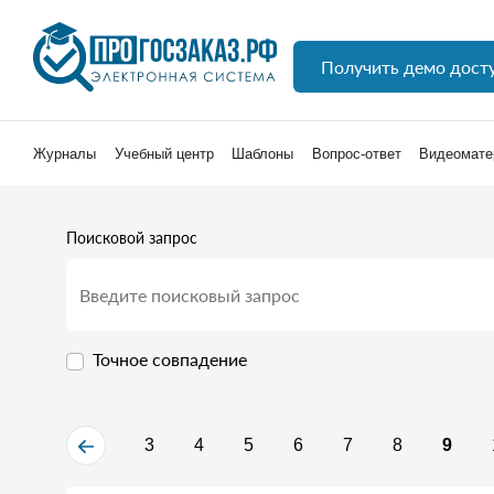
Получить демо дост
Журналы
Учебный центр
Шаблоны
Вопрос-ответ
Видеомате
Поисковой запрос
Точное совпадение
3
4
5
6
7
8
9