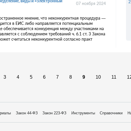
ределение, виды и «электронный
2
07 ноября 2024
остраненное мнение, что неконкурентная процедура —
щается в ЕИС либо направляется потенциальным
де обеспечивается конкуренция между участниками на
тавляется с соблюдением требований ч. 6.1 ст. 3 Закона
может считаться неконкурентной согласно практ
3
4
5
6
7
8
9
10
11
1
риалы
Закон 44-ФЗ
Закон 223-ФЗ
Инструменты
Справочники
Н