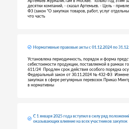
Артемьев журналистам в Москве. "Только год этим з
десятки компаний, - сказал Артемьев. - Цель - привл
ФЗ (закон "О закупках товаров, работ, услуг отдель
что часть
Нормативные правовые акты с 01.12.2024 по 31.12.2
Установлена периодичность, порядок и форма предс
себестоимости продукции, поставляемой в рамках г
611/24 Продлен срок действия особого порядка осу
Федеральный закон от 30.11.2024 № 432-ФЗ Измене
закупках в сфере регулярных перевозок Приказ Мин
в нормативны
С 1 января 2025 года вступил в силу ряд положен
оказывающих влияние на всех участников закупок