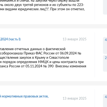
анимаемся и сейчас на закупки через биржу вышли
ечь около двух третей регионов и их субъекты по 223-
ными видами юридических лиц")". При этом он отметил,
024 (часть I)
13 января 2025
4
тавления отчетных данных о фактической
особоронзаказа Приказ ФАС России от 06.09.2024 №
ществления закупок в Крыму и Севастополе
2
н порядок определения НМЦК и цены контракта при
транса России от 05.11.2024 № 390 Внесены изменения
ий нормативных правовых актов,
4
13 января 2025