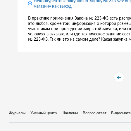
Неконкурентные закупки по Закону № 223-ФЗ: оп
магазин» как выход
В практике применения Закона № 223-ФЗ есть распр
это любая, кроме той: информация о которой разме
участникам при проведении закрытой закупки, или г
условиях в заявках, или где техническое задание сос
№ 223-ФЗ. Так ли это на самом деле? Какая закупка 
Журналы
Учебный центр
Шаблоны
Вопрос-ответ
Видеомате