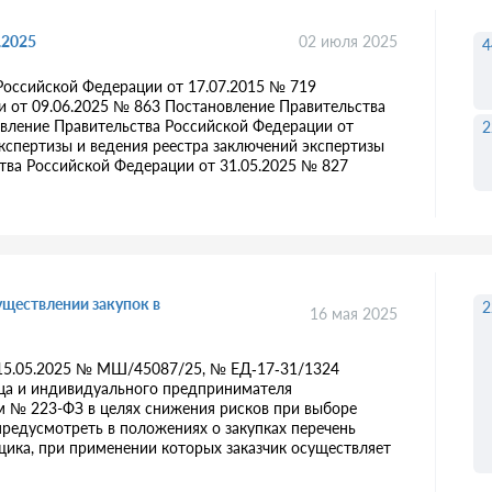
.2025
02 июля 2025
4
Российской Федерации от 17.07.2015 № 719
 от 09.06.2025 № 863 Постановление Правительства
вление Правительства Российской Федерации от
2
кспертизы и ведения реестра заключений экспертизы
тва Российской Федерации от 31.05.2025 № 827
уществлении закупок в
2
16 мая 2025
 15.05.2025 № МШ/45087/25, № ЕД‑17‑31/1324
ица и индивидуального предпринимателя
ом № 223-ФЗ в целях снижения рисков при выборе
 предусмотреть в положениях о закупках перечень
щика, при применении которых заказчик осуществляет