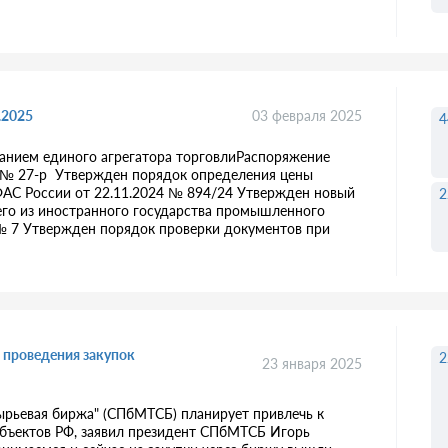
.2025
03 февраля 2025
4
нием единого агрегатора торговли ​Распоряжение
5 № 27-р Утвержден порядок определения цены
ФАС России от 22.11.2024 № 894/24 Утвержден новый
2
его из иностранного государства промышленного
№ 7 Утвержден порядок проверки документов при
 проведения закупок
2
23 января 2025
ырьевая биржа" (СПбМТСБ) планирует привлечь к
убъектов РФ, заявил президент СПбМТСБ Игорь