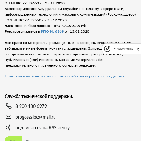
ЭЛ № ФС 77-79650 от 25.12.2020г.
Зарегистрировано Федеральной службой по надзору в сфере связи,
информационных технологий и массовых коммуникаций (Роскомнадозор)
- ЭЛ № ФС 77-79650 от 25.12.2020г.
Электронная база данных "ПРОГОСЗАКАЗ.РФ"
Реестровая запись в
РПО № 6169
от 13.01.2020
Все права на материалы, размещённые на сайте, включая тексты, видео,
вебинары и иные формы контента, защищены. Запрещается любое
Privacy notice
воспроизведение, запись с экрана, копирование, распространение,
публикация и (или) иное использование материалов без
предварительного письменного согласия редакции.
Политика компании в отношении обработки персональных данных
Служба технической поддержки:
8 900 130 6979
progoszakaz@mail.ru
подписаться на RSS ленту