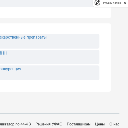
Privacy notice
екарственные препараты
МНН
онкуренция
авигатор по 44-ФЗ
Решения УФАС
Поставщикам
Цены
О нас