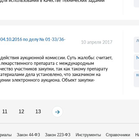
ля использования в качестве технических заданий
04.10.2016 по делу № 01-33/36-
л
10 апреля 2017
действия аукционной комиссии. Суть жалобы: считает,
ке лекарственного препарата с международным
ство участников закупки, так как такому препарату
атериалами дела установлено, что заказчиком на
к
нии электронного аукциона. Объект закупки-
11
12
13
риалы
Закон 44-ФЗ
Закон 223-ФЗ
Инструменты
Справочники
Н