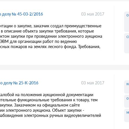
о делу № 45-03-2/2016
03 мая 2017
о
ации о закупке, заказчик создал преимущественные
 в описание объекта закупки требования, которые
ектом закупки при проведении электронного аукциона
с
 ЭВМ для организации работ по ведению
ных пожаров на землях лесного фонда. Требования,
по делу № 25-К-2016
03 мая 2017
к
 жалобой на положения аукционной документации
о
ительные функциональные требования к товару, тем
акупки. Заказчиком на официальном сайте
ии электронного аукциона. Объект закупки -
м
лабовидения электронных ручных видеоувеличителей