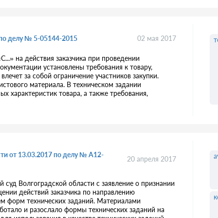
по делу № 5-05144-2015
02 мая 2017
т
..» на действия заказчика при проведении
документации установлены требования к товару,
влечет за собой ограничение участников закупки.
листового материала. В техническом задании
ых характеристик товара, а также требования,
и от 13.03.2017 по делу № А12-
а
20 апреля 2017
 суд Волгоградской области с заявление о признании
нии действий заказчика по направлению
к
м форм технических заданий. Материалами
аботало и разослало формы технических заданий на