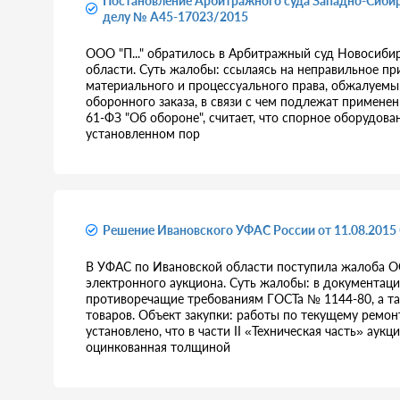
Постановление Арбитражного суда Западно-Сибирс
делу № А45-17023/2015
ООО "П..." обратилось в Арбитражный суд Новосиби
области. Суть жалобы: ссылаясь на неправильное 
материального и процессуального права, обжалуемы
оборонного заказа, в связи с чем подлежат примене
61-ФЗ "Об обороне", считает, что спорное оборудов
установленном пор
Решение Ивановского УФАС России от 11.08.2015
В УФАС по Ивановской области поступила жалоба ОО
электронного аукциона. Суть жалобы: в документац
противоречащие требованиям ГОСТа № 1144-80, а та
товаров. Объект закупки: работы по текущему ремо
установлено, что в части II «Техническая часть» ау
оцинкованная толщиной