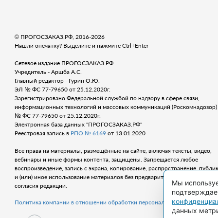
© ПРОГОСЗАКАЗ.РФ, 2016-2026
Нашли опечатку? Выделите и нажмите Ctrl+Enter
Сетевое издание ПРОГОСЗАКАЗ.РФ
Учредитель - Аршба А.С.
Главный редактор - Гурин О.Ю.
ЭЛ № ФС 77-79650 от 25.12.2020г.
Зарегистрировано Федеральной службой по надзору в сфере связи,
информационных технологий и массовых коммуникаций (Роскомнадозор) 
№ ФС 77-79650 от 25.12.2020г.
Электронная база данных "ПРОГОСЗАКАЗ.РФ"
Реестровая запись в
РПО № 6169
от 13.01.2020
Все права на материалы, размещённые на сайте, включая тексты, видео,
вебинары и иные формы контента, защищены. Запрещается любое
воспроизведение, запись с экрана, копирование, распространение, публи
и (или) иное использование материалов без предварительного письменно
Мы используе
согласия редакции.
подтверждает
конфиденциа
Политика компании в отношении обработки персональных данных
данных метр