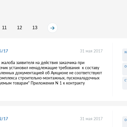
11
12
13
5/17
31 мая 2017
к
алоба заявителя на действия заказчика при
о
казчик установил ненадлежащие требования к составу
овленных документацией об Аукционе не соответствуют
комплекса строительно-монтажных, пусконаладочных
с
ьзуемым товарам" Приложения N 1 к контракту
2/17
31 мая 2017
о