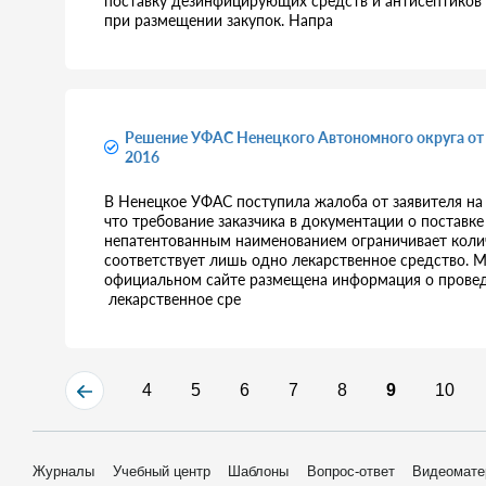
поставку дезинфицирующих средств и антисептиков д
при размещении закупок. Напра
Решение УФАС Ненецкого Автономного округа от 
2016
В Ненецкое УФАС поступила жалоба от заявителя на 
что требование заказчика в документации о постав
непатентованным наименованием ограничивает количе
соответствует лишь одно лекарственное средство. М
официальном сайте размещена информация о проведе
лекарственное сре
4
5
6
7
8
9
10
Журналы
Учебный центр
Шаблоны
Вопрос-ответ
Видеомате