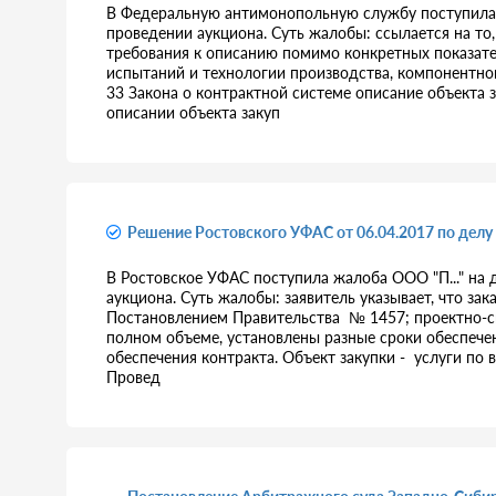
В Федеральную антимонопольную службу поступила 
проведении аукциона. Суть жалобы: ссылается на то
требования к описанию помимо конкретных показател
испытаний и технологии производства, компонентного
33 Закона о контрактной системе описание объекта 
описании объекта закуп
Решение Ростовского УФАС от 06.04.2017 по делу
В Ростовское УФАС поступила жалоба ООО "П..." на 
аукциона. Суть жалобы: заявитель указывает, что зак
Постановлением Правительства № 1457; проектно-см
полном объеме, установлены разные сроки обеспечен
обеспечения контракта. Объект закупки - услуги по
Провед