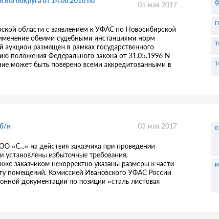
когоокруга от 14.06.2016 по
ф
05 мая 2017
г
рской области с заявлением к УФАС по Новосибирской
применение обеими судебными инстанциями норм
т
й аукцион размещен в рамках государственного
нию положения Федерального закона от 31.05.1996 N
т
ание может быть поверено всеми аккредитованными в
 б/н
03 мая 2017
о
О «С...» на действия заказчика при проведении
ии установлены избыточные требования,
кже заказчиком некорректно указаны размеры к части
к
нту помещений. Комиссией Ивановского УФАС России
кционной документации по позиции «сталь листовая