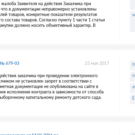
жалоба Заявителя на действия Заказчика при
, что в документации неправомерно установлены
ей товаров, конкретные показатели результатов
к
 состава товаров. Согласно пункту 1 части 1 статьи
закупки должно носить объективный характер. В
 № 679-03
23 мая 2017
п
о
действия заказчика при проведении электронного
азчиком не установлен запрет в соответствии с
етная документация не опубликована на сайте в
а
ия исполнения контракта в зависимости от способа
 выборочному капитальному ремонту детского сада.