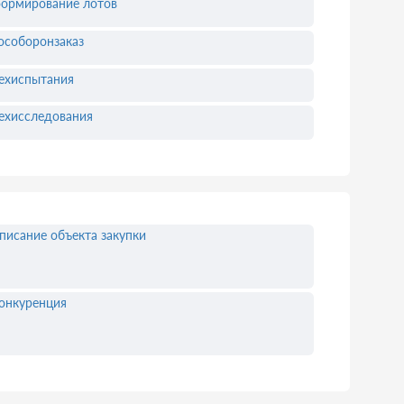
ормирование лотов
особоронзаказ
ехиспытания
ехисследования
писание объекта закупки
онкуренция