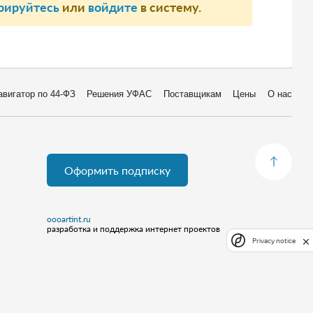
рируйтесь
или
войдите
в систему.
авигатор по 44-ФЗ
Решения УФАС
Поставщикам
Цены
О нас
Оформить подписку
oooartint.ru
разработка и поддержка интернет проектов
Privacy notice