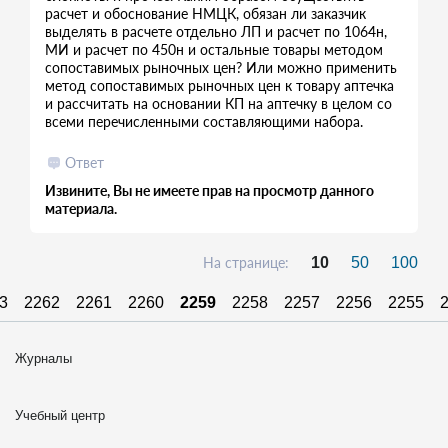
расчет и обоснование НМЦК, обязан ли заказчик
выделять в расчете отдельно ЛП и расчет по 1064н,
МИ и расчет по 450н и остальные товары методом
сопоставимых рыночных цен? Или можно применить
метод сопоставимых рыночных цен к товару аптечка
и рассчитать на основании КП на аптечку в целом со
всеми перечисленными составляющими набора.
Ответ
Извините, Вы не имеете прав на просмотр данного
материала.
На странице:
10
50
100
3
2262
2261
2260
2259
2258
2257
2256
2255
Журналы
Учебный центр