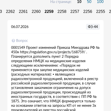
На странице:
10
50
100
3
2262
2261
2260
2259
2258
2257
2256
2255
06.07.2026
ФЗ-44
Вопрос
0001549 Проект изменений Приказа Минздрава РФ №
450н https://regulation.gov.ru/projects/168759/ .
Планируется дополнить пункт 2 Порядка
определения НМЦК на медицинские изделия
следующими исключениями: «Порядок не
применяется при закупке медицинских изделий
(расходных материалов): • являющихся
радиоэлектронной продукцией, включенной в реестр
российской радиоэлектронной продукции, в случае
установления заказчиком ограничения на допуск
радиоэлектронной продукции, происходящей из
иностранных государств, в соответствии с ПП РФ №
1875. Это означает, что НМЦК формируется только
на основании ответов на запросы КП от не менее 3х
производителей из реестра российской