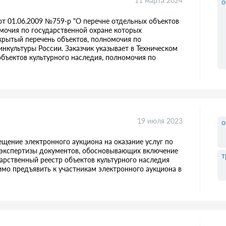
11 марта 2024
о
от 01.06.2009 №759-р "О перечне отдельных объектов
омочия по государственной охране которых
крытый перечень объектов, полномочия по
культуры России. Заказчик указывает в Техническом
объектов культурного наследия, полномочия по
19 июля 2023
о
ещение электронного аукциона на оказание услуг по
й экспертизы документов, обосновывающих включение
т
арственный реестр объектов культурного наследия
имо предъявить к участникам электронного аукциона в