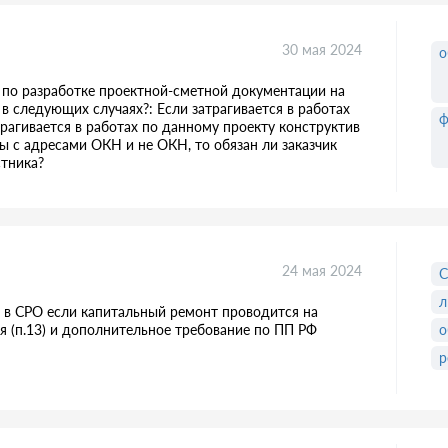
30 мая 2024
о
 по разработке проектной-сметной документации на
 следующих случаях?: Если затрагивается в работах
ф
трагивается в работах по данному проекту конструктив
ы с адресами ОКН и не ОКН, то обязан ли заказчик
стника?
24 мая 2024
л
о в СРО если капитальный ремонт проводится на
ия (п.13) и дополнительное требование по ПП РФ
о
р