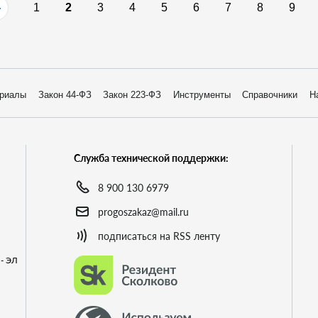
1
2
3
4
5
6
7
8
9
риалы
Закон 44-ФЗ
Закон 223-ФЗ
Инструменты
Справочники
Н
Служба технической поддержки:
8 900 130 6979
progoszakaz@mail.ru
подписаться на RSS ленту
- ЭЛ