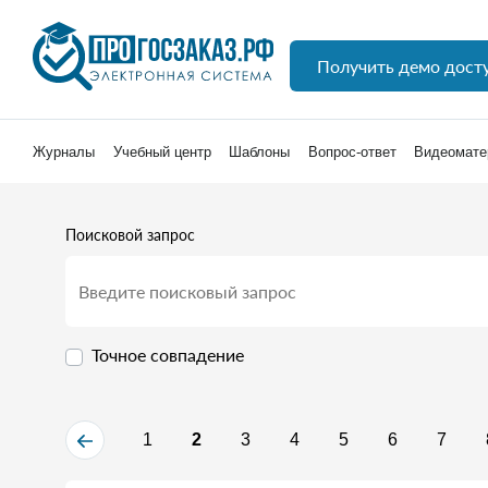
Получить демо дост
Журналы
Учебный центр
Шаблоны
Вопрос-ответ
Видеомате
Поисковой запрос
Точное совпадение
1
2
3
4
5
6
7