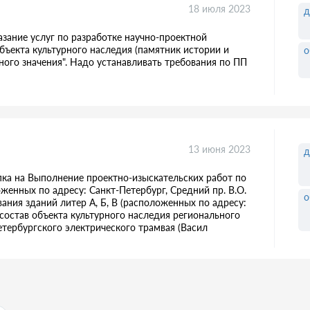
18 июля 2023
д
азание услуг по разработке научно-проектной
бъекта культурного наследия (памятник истории и
о
ого значения". Надо устанавливать требования по ПП
13 июня 2023
д
упка на Выполнение проектно-изыскательских работ по
оженных по адресу: Санкт-Петербург, Средний пр. В.О.
о
ания зданий литер А, Б, В (расположенных по адресу:
в состав объекта культурного наследия регионального
тербургского электрического трамвая (Васил