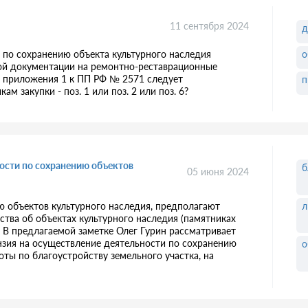
11 сентября 2024
д
о
т по сохранению объекта культурного наследия
ной документации на ремонтно-реставрационные
и приложения 1 к ПП РФ № 2571 следует
п
м закупки - поз. 1 или поз. 2 или поз. 6?
ности по сохранению объектов
б
05 июня 2024
л
ю объектов культурного наследия, предполагают
ства об объектах культурного наследия (памятниках
 В предлагаемой заметке Олег Гурин рассматривает
ензия на осуществление деятельности по сохранению
о
оты по благоустройству земельного участка, на