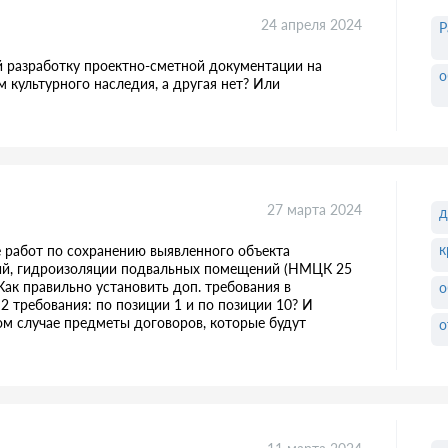
24 апреля 2024
Р
й разработку проектно-сметной документации на
о
м культурного наследия, а другая нет? Или
27 марта 2024
д
к
е работ по сохранению выявленного объекта
ний, гидроизоляции подвальных помещений (НМЦК 25
Как правильно установить доп. требования в
о
2 требования: по позиции 1 и по позиции 10? И
ом случае предметы договоров, которые будут
о