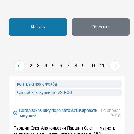
Искать
Сбросить
2
3
4
5
6
7
8
9
10
11
контрактная служба
Способы закупки по 223-ФЗ
Когда заказчику пора автоматизировать
04 апреля
закупки?
2016
Паршин Олег Анатольевич Паршин Олег - магистр
экономики, к.т.н., генеральный директор ООО