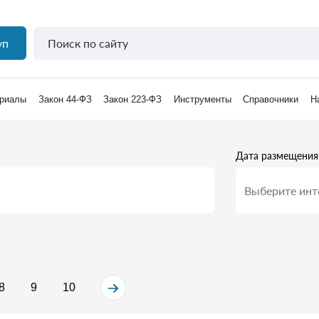
уп
риалы
Закон 44-ФЗ
Закон 223-ФЗ
Инструменты
Справочники
Н
Дата размещения
8
9
10