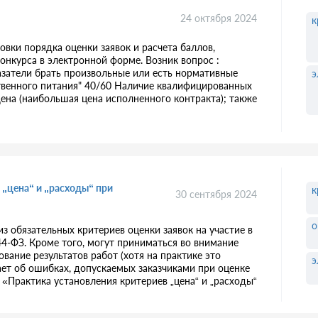
24 октября 2024
к
вки порядка оценки заявок и расчета баллов,
онкурса в электронной форме. Возник вопрос :
атели брать произвольные или есть нормативные
э
твенного питания" 40/60 Наличие квалифицированных
ена (наибольшая цена исполненного контракта); также
 „цена“ и „расходы“ при
к
30 сентября 2024
о
з обязательных критериев оценки заявок на участие в
4-ФЗ. Кроме того, могут приниматься во внимание
вание результатов работ (хотя на практике это
э
вает об ошибках, допускаемых заказчиками при оценке
 «Практика установления критериев „цена“ и „расходы“