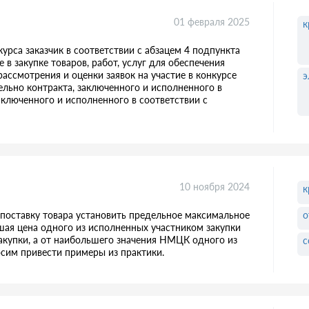
01 февраля 2025
к
урса заказчик в соответствии с абзацем 4 подпункта
 в закупке товаров, работ, услуг для обеспечения
ссмотрения и оценки заявок на участие в конкурсе
э
льно контракта, заключенного и исполненного в
аключенного и исполненного в соответствии с
10 ноября 2024
к
о
 поставку товара установить предельное максимальное
ая цена одного из исполненных участником закупки
акупки, а от наибольшего значения НМЦК одного из
с
осим привести примеры из практики.