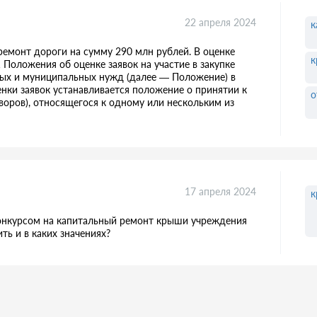
22 апреля 2024
к
ремонт дороги на сумму 290 млн рублей. В оценке
к
1 Положения об оценке заявок на участие в закупке
нных и муниципальных нужд (далее — Положение) в
енки заявок устанавливается положение о принятии к
о
воров), относящегося к одному или нескольким из
17 апреля 2024
к
конкурсом на капитальный ремонт крыши учреждения
ть и в каких значениях?