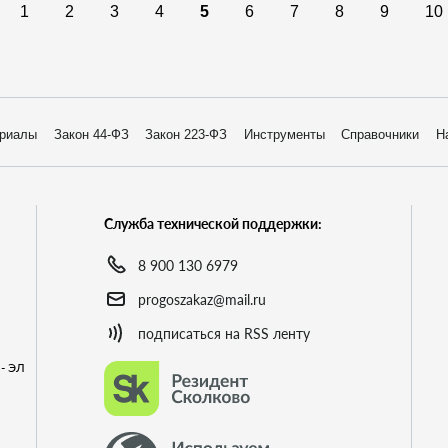
1
2
3
4
5
6
7
8
9
10
риалы
Закон 44-ФЗ
Закон 223-ФЗ
Инструменты
Справочники
Н
Служба технической поддержки:
8 900 130 6979
progoszakaz@mail.ru
подписаться на RSS ленту
- ЭЛ