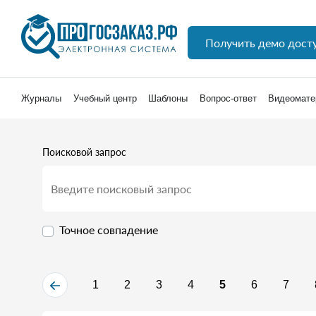
Получить демо дост
Журналы
Учебный центр
Шаблоны
Вопрос-ответ
Видеомате
Поисковой запрос
Точное совпадение
1
2
3
4
5
6
7