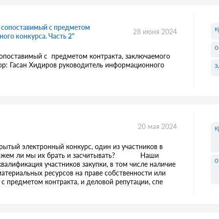
, сопоставимый с предметом
к
28 июня 2024
ного конкурса. Часть 2"
о
 сопоставимый с предметом контракта, заключаемого
тор: Гасан Хидиров руководитель информационного
э
20 мая 2024
к
рытый электронный конкурс, один из участников в
, можем ли мы их брать и засчитывать? Наши
о
ификация участников закупки, в том числе наличие
материальных ресурсов на праве собственности или
 с предметом контракта, и деловой репутации, спе