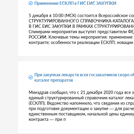
Применение ЕСКЛП в ГИС ЕИС ЗАКУПКИ
5 декабря в 10:00 (МСК) состоится Всероссийско
СТРУКТУРИРОВАННОГО СПРАВОЧНИКА-КАТАЛОГА 
В ГИС ЕИС ЗАКУПКИ В РАМКАХ СТРУКТУРИРОВАН
Спикерами мероприятия выступят представител
РОССИИ. Ключевые темы мероприятия: применение 
контракте; особенности реализации ЕСКЛП; новации
При закупках лекарств всех госзаказчиков скоро 
каталог препаратов
Минздрав сообщил, что с 21 декабря 2020 года все з
единый структурированный справочник-каталог лек
(ЕСКЛП). Ведомство напомнило, что сведения из спра
при подготовке документации о закупке — для расч
единственным поставщиком, начальной цены единицы
контракта — при п