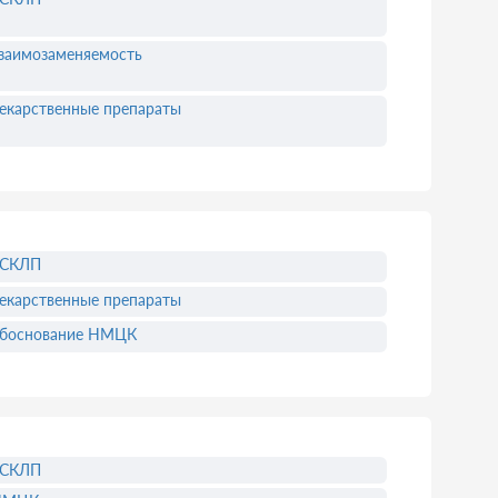
заимозаменяемость
екарственные препараты
ЕСКЛП
екарственные препараты
боснование НМЦК
ЕСКЛП