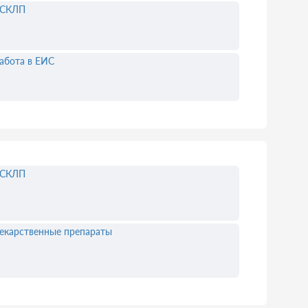
ЕСКЛП
абота в ЕИС
ЕСКЛП
екарственные препараты