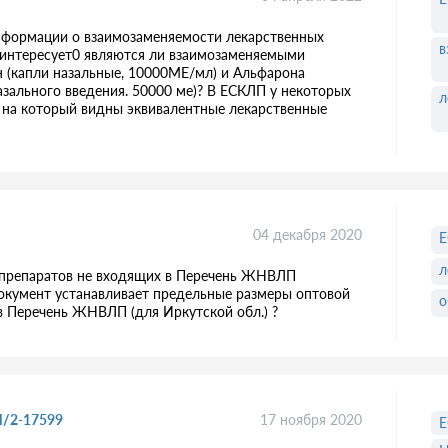
информации о взаимозаменяемости лекарственных
в
с интересует0 являются ли взаимозаменяемыми
 (капли назальные, 10000МЕ/мл) и Альфарона
зального введения. 50000 ме)? В ЕСКЛП у некоторых
л
и на который видны эквивалентные лекарственные
04 декабря 2020
л
 препаратов не входящих в Перечень ЖНВЛП
документ устанавливает предельные размеры оптовой
о
в Перечень ЖНВЛП (для Иркутской обл.) ?
И/2-17599
17 ноября 2020