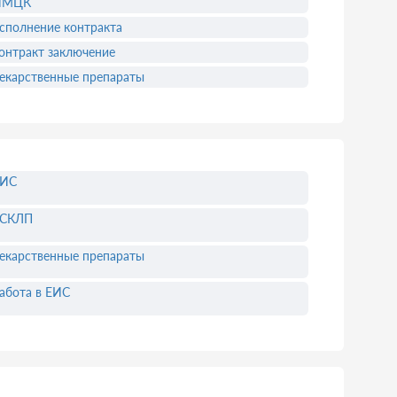
НМЦК
сполнение контракта
онтракт заключение
екарственные препараты
ЕИС
ЕСКЛП
екарственные препараты
абота в ЕИС