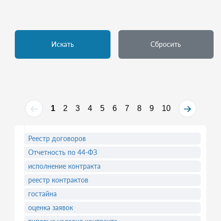
Искать
Сбросить
1
2
3
4
5
6
7
8
9
10
Реестр договоров
Отчетность по 44-ФЗ
исполнение контракта
реестр контрактов
гостайна
оценка заявок