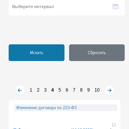
Искать
Сбросить
1
2
3
4
5
6
7
8
9
10
Изменение договора по 223-ФЗ
15