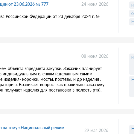
ции от 23.06.2026 № 777
24 июня 2026
н
о
ва Российской Федерации от 23 декабря 2024 г. №
Н
08 июня 2026
н
ием объекта /предмета закупки. Заказчик планирует
по индивидуальным слепкам (сделанным самим
е изделия- коронки, мосты, протезы, и др изделия ,
Н
аторию. Возникает вопрос- как правильно заказчику
 он получает изделия для постановки в полость рта),
нар на тему «Национальный режим
Н
29 мая 2026