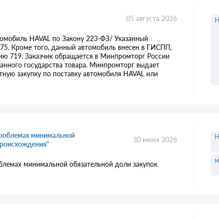
05 августа 2026
Н
втомобиль HAVAL по Закону 223-ФЗ/ Указанный
75. Кроме того, данный автомобиль внесен в ГИСПП,
нию 719. Заказчик обращается в Минпромторг России
ранного государства товара. Минпромторг выдает
тную закупку по поставку автомобиля HAVAL или
 проблемах минимальной
Н
30 июня 2026
происхождения"
м
облемах минимальной обязательной доли закупок