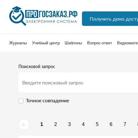
Получить демо дост
Журналы
Учебный центр
Шаблоны
Вопрос-ответ
Видеомате
Поисковой запрос
Точное совпадение
1
2
3
4
5
6
7