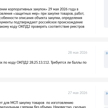
нии корпоративных закупок» 29 мая 2026 года в
ления «защитных мер» при закупке товаров, работ,
собенности описания объекта закупки, определения
кументы подтверждают российское происхождение
какому коду ОКПД2 проверять соответствие реестров
28 мая 2026
Н
х по коду ОКПД2 28.25.13.112. Требуется ли баллы по
27 мая 2026
Н
ует для МСП закупку товаров по изготовлению
видуальным слепкам без объема. Неизвестно, сколько