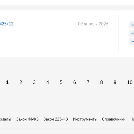
6425/12
09 апреля 2026
и
н
Н
1
2
3
4
5
6
7
8
9
10
риалы
Закон 44-ФЗ
Закон 223-ФЗ
Инструменты
Справочники
Н