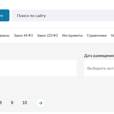
уп
риалы
Закон 44-ФЗ
Закон 223-ФЗ
Инструменты
Справочники
Н
Дата размещения
8
9
10