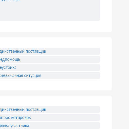
динственный поставщик
едпомощь
еустойка
резвычайная ситуация
динственный поставщик
апрос котировок
аявка участника