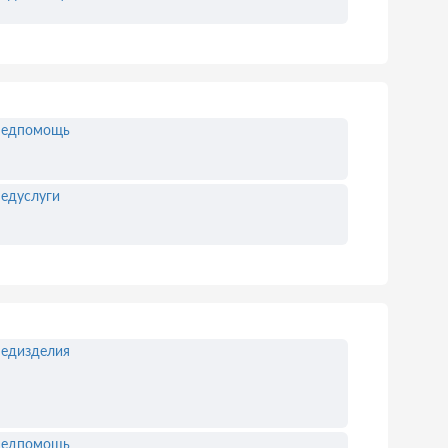
едпомощь
едуслуги
едизделия
едпомощь