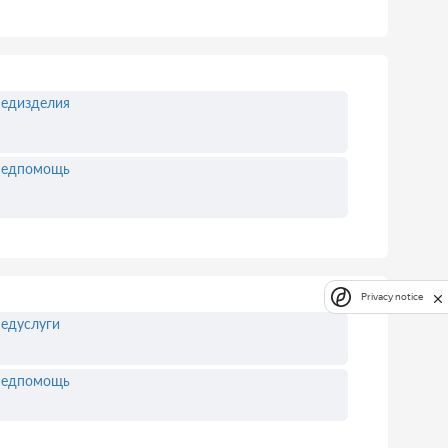
едизделия
едпомощь
Privacy notice
едуслуги
едпомощь