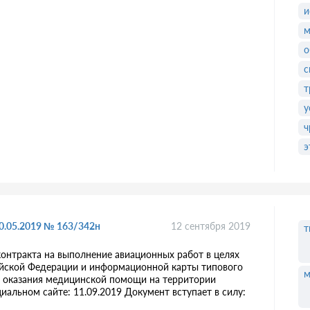
и
м
о
с
т
у
ч
э
30.05.2019 № 163/342н
12 сентября 2019
т
онтракта на выполнение авиационных работ в целях
йской Федерации и информационной карты типового
м
х оказания медицинской помощи на территории
альном сайте: 11.09.2019 Документ вступает в силу: