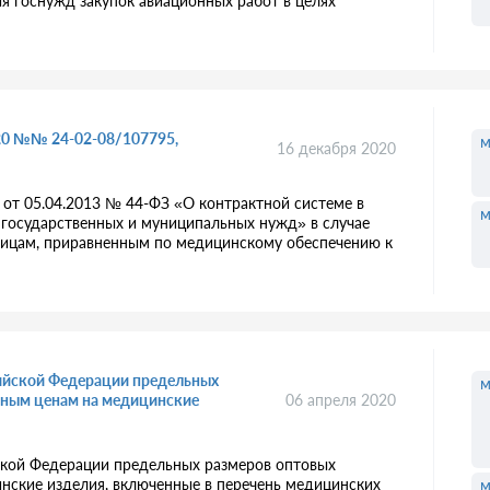
я госнужд закупок авиационных работ в целях
020 №№ 24-02-08/107795,
м
16 декабря 2020
от 05.04.2013 № 44-ФЗ «О контрактной системе в
м
ия государственных и муниципальных нужд» в случае
ицам, приравненным по медицинскому обеспечению к
сийской Федерации предельных
м
кным ценам на медицинские
06 апреля 2020
ской Федерации предельных размеров оптовых
нские изделия, включенные в перечень медицинских
м