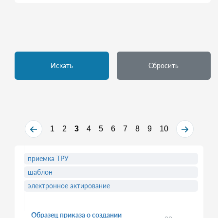
Искать
Сбросить
1
2
3
4
5
6
7
8
9
10
приемка ТРУ
шаблон
электронное актирование
Образец приказа о создании