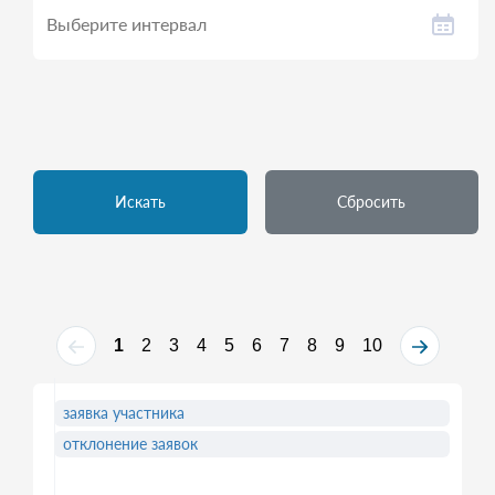
Искать
Сбросить
1
2
3
4
5
6
7
8
9
10
заявка участника
отклонение заявок