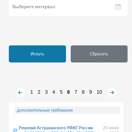
Искать
Сбросить
1
2
3
4
5
6
7
8
9
10
дополнительные требования
Решение Астраханского УФАС России
20 июня