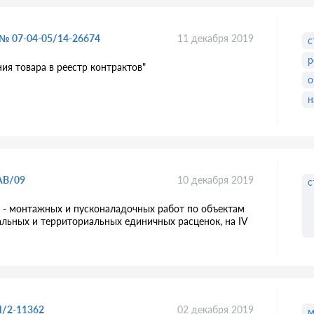
 № 07-04-05/14-26674
11 декабря 2019
с
р
ия товара в реестр контрактов"
о
н
АВ/09
10 декабря 2019
с
 - монтажных и пусконаладочных работ по объектам
льных и территориальных единичных расценок, на IV
И/2-11362
02 декабря 2019
м