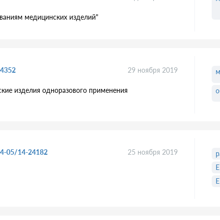
ваниям медицинских изделий"
/4352
29 ноября 2019
м
кие изделия одноразового применения
о
04-05/14-24182
25 ноября 2019
р
Е