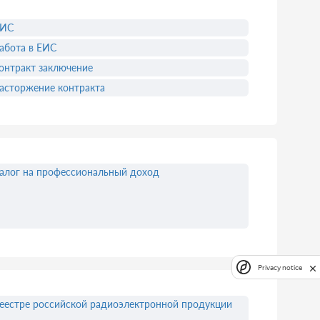
ЕИС
абота в ЕИС
онтракт заключение
асторжение контракта
алог на профессиональный доход
Privacy notice
еестре российской радиоэлектронной продукции