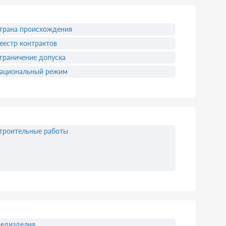
трана происхождения
еестр контрактов
граничение допуска
ациональный режим
троительные работы
едизделия