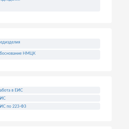
едизделия
боснование НМЦК
абота в ЕИС
ЕИС
ИС по 223-ФЗ