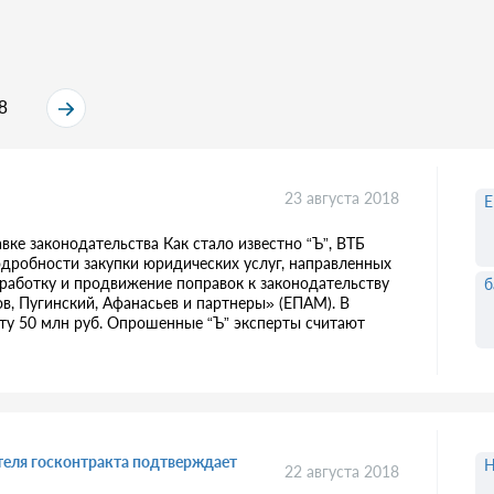
8
23 августа 2018
вке законодательства Как стало известно “Ъ”, ВТБ
одробности закупки юридических услуг, направленных
азработку и продвижение поправок к законодательству
б
ов, Пугинский, Афанасьев и партнеры» (ЕПАМ). В
оту 50 млн руб. Опрошенные “Ъ” эксперты считают
теля госконтракта подтверждает
22 августа 2018