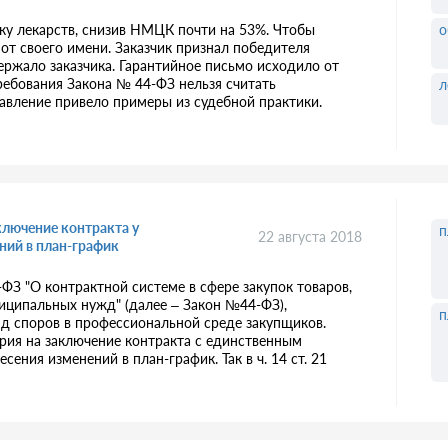
о
ку лекарств, снизив НМЦК почти на 53%. Чтобы
 от своего имени. Заказчик признал победителя
ржало заказчика. Гарантийное письмо исходило от
требования Закона № 44-ФЗ нельзя считать
л
авление привело примеры из судебной практики.
ключение контракта у
п
22 августа 2018
ний в план-график
ФЗ "О контрактной системе в сфере закупок товаров,
ниципальных нужд" (далее – Закон №44-ФЗ),
п
яд споров в профессиональной среде закупщиков.
рия на заключение контракта с единственным
ения изменений в план-график. Так в ч. 14 ст. 21