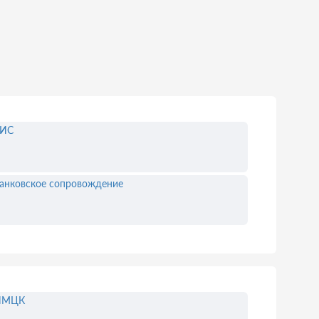
ЕИС
анковское сопровождение
НМЦК