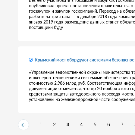
Без него участвовать в госзаказе и закупках госком
опубликовал проект постановления правительства о 
госзакупок и закупок госкомпаний. Переход на обяз
разбить на три этапа — в декабре 2018 года компани
января 2019 года размещение данных станет обязат
поставщики буду
Крымский мост оборудуют системами безопасности
«Управление ведомственной охраны министерства т
инженерно-техническими системами обеспечения тр
стоимостью 2,986 млрд руб. Соответствующая инфор
документации отмечается, что до 20 ноября этого 
средствами защиты автодорожного перехода моста. 
установлены на железнодорожной части сооружения
1
2
3
4
5
6
7