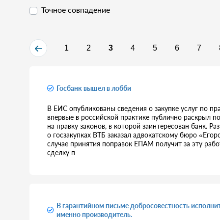
Точное совпадение
1
2
3
4
5
6
7
Госбанк вышел в лобби
В ЕИС опубликованы сведения о закупке услуг по пра
впервые в российской практике публично раскрыл п
на правку законов, в которой заинтересован банк. Р
о госзакупках ВТБ заказал адвокатскому бюро «Егор
случае принятия поправок ЕПАМ получит за эту раб
сделку п
В гарантийном письме добросовестность исполни
именно производитель.