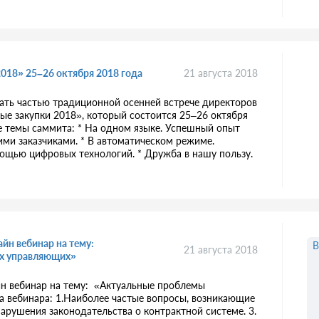
018» 25–26 октября 2018 года
21 августа 2018
ать частью традиционной осенней встрече директоров
ые закупки 2018», который состоится 25–26 октября
е темы саммита: * На одном языке. Успешный опыт
ми заказчиками. * В автоматическом режиме.
ощью цифровых технологий. * Дружба в нашу пользу.
айн вебинар на тему:
В
21 августа 2018
ых управляющих»
айн вебинар на тему: «Актуальные проблемы
 вебинара: 1.Наиболее частые вопросы, возникающие
нарушения законодательства о контрактной системе. 3.