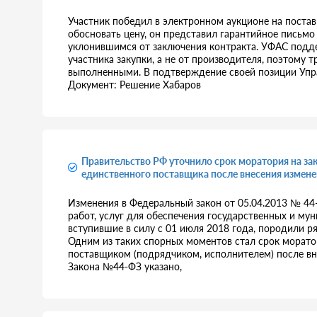
Участник победил в электронном аукционе на постав
обосновать цену, он представил гарантийное письмо
уклонившимся от заключения контракта. УФАС подде
участника закупки, а не от производителя, поэтому 
выполненными. В подтверждение своей позиции Упр
Документ: Решение Хабаров
Правительство РФ уточнило срок моратория на за
единственного поставщика после внесения измене
Изменения в Федеральный закон от 05.04.2013 № 44-
работ, услуг для обеспечения государственных и му
вступившие в силу с 01 июля 2018 года, породили р
Одним из таких спорных моментов стал срок морато
поставщиком (подрядчиком, исполнителем) после внес
Закона №44-ФЗ указано,