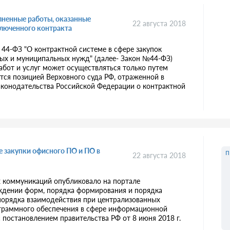
олненные работы, оказанные
22 августа 2018
ключенного контракта
44-ФЗ "О контрактной системе в сфере закупок
нных и муниципальных нужд" (далее- Закон №44-ФЗ)
работ и услуг может осуществляться только путем
тся позицией Верховного суда РФ, отраженной в
аконодательства Российской Федерации о контрактной
 закупки офисного ПО и ПО в
п
22 августа 2018
х коммуникаций опубликовало на портале
ждении форм, порядка формирования и порядка
порядка взаимодействия при централизованных
ограммного обеспечения в сфере информационной
 постановлением правительства РФ ‎от 8 июня 2018 г.