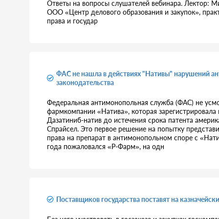
Ответы на вопросы слушателей вебинара. Лектор: 
ООО «Центр делового образования и закупок», прак
права и государ
ФАС не нашла в действиях "Нативы" нарушений а
законодательства
Федеральная антимонопольная служба (ФАС) не усмо
фармкомпании «Натива», которая зарегистрировала и
Дазатиниб-натив до истечения срока патента америка
Спрайсел. Это первое решение на попытку представ
права на препарат в антимонопольном споре с «Нат
года пожаловался «Р-Фарм», на одн
Поставщиков государства поставят на казначейски