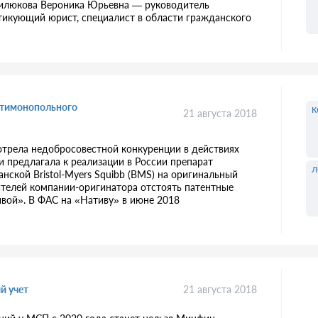
Милюкова Вероника Юрьевна — руководитель
тикующий юрист, специалист в области гражданского
нтимонопольного
к
21 августа 2018
трела недобросовестной конкуренции в действиях
 предлагала к реализации в России препарат
л
нской Bristol-Myers Squibb (BMS) на оригинальный
ителей компании-оригинатора отстоять патентные
ивой». В ФАС на «Нативу» в июне 2018
й учет
21 августа 2018