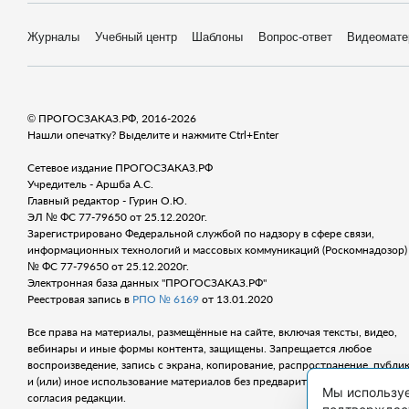
Журналы
Учебный центр
Шаблоны
Вопрос-ответ
Видеомате
© ПРОГОСЗАКАЗ.РФ, 2016-2026
Нашли опечатку? Выделите и нажмите Ctrl+Enter
Сетевое издание ПРОГОСЗАКАЗ.РФ
Учредитель - Аршба А.С.
Главный редактор - Гурин О.Ю.
ЭЛ № ФС 77-79650 от 25.12.2020г.
Зарегистрировано Федеральной службой по надзору в сфере связи,
информационных технологий и массовых коммуникаций (Роскомнадозор) 
№ ФС 77-79650 от 25.12.2020г.
Электронная база данных "ПРОГОСЗАКАЗ.РФ"
Реестровая запись в
РПО № 6169
от 13.01.2020
Все права на материалы, размещённые на сайте, включая тексты, видео,
вебинары и иные формы контента, защищены. Запрещается любое
воспроизведение, запись с экрана, копирование, распространение, публи
и (или) иное использование материалов без предварительного письменно
Мы используе
согласия редакции.