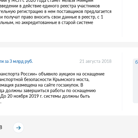
паний у МСП с 2020 года станет нельзя Минфин
введении в действие единого реестра участников
ательную регистрацию в нем поставщиков предлагается
и получат право вносить свои данные в реестр, с 1
ельным, но аккредитованные в старой системе
 за 3 млрд руб.
21 августа 2018
б
ранспорта России» объявило аукцион на оснащение
анспортной безопасности Крымского моста,
мация размещена на сайте госзакупок. В
года должны завершиться работы по оснащению
До 20 ноября 2019 г. системы должны быть
.
8