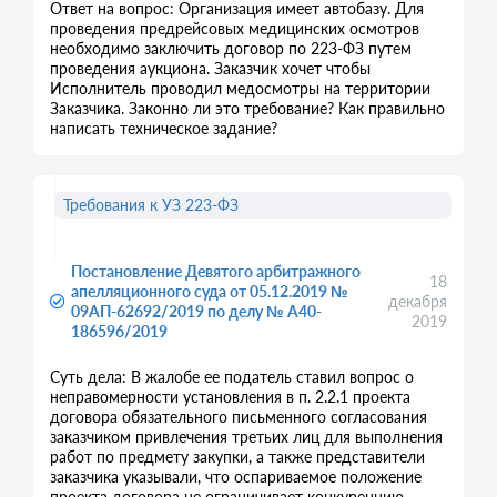
Ответ на вопрос: Организация имеет автобазу. Для
проведения предрейсовых медицинских осмотров
необходимо заключить договор по 223-ФЗ путем
проведения аукциона. Заказчик хочет чтобы
Исполнитель проводил медосмотры на территории
Заказчика. Законно ли это требование? Как правильно
написать техническое задание?
Требования к УЗ 223-ФЗ
Постановление Девятого арбитражного
18
апелляционного суда от 05.12.2019 №
декабря
09АП-62692/2019 по делу № А40-
2019
186596/2019
Суть дела: В жалобе ее податель ставил вопрос о
неправомерности установления в п. 2.2.1 проекта
договора обязательного письменного согласования
заказчиком привлечения третьих лиц для выполнения
работ по предмету закупки, а также представители
заказчика указывали, что оспариваемое положение
проекта договора не ограничивает конкуренцию,