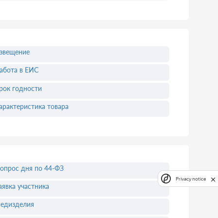
звещение
абота в ЕИС
рок годности
арактеристика товара
опрос дня по 44-ФЗ
Privacy notice
аявка участника
едизделия