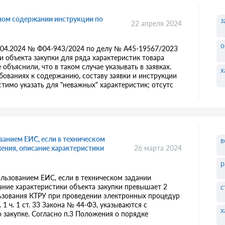
рном содержании инструкции по
з
22 апреля 2024
о
2.04.2024 № Ф04-943/2024 по делу № А45-19567/2023
 объекта закупки для ряда характеристик товара
объяснили, что в таком случае указывать в заявках.
х
бованиях к содержанию, составу заявки и инструкции
стимо указать для "неважных" характеристик; отсутс
ванием ЕИС, если в техническом
в
ения, описание характеристики
26 марта 2024
р
ользованием ЕИС, если в техническом задании
ание характеристики объекта закупки превышает 2
с
льзования КТРУ при проведении электронных процедур
1 ч. 1 ст. 33 Закона № 44-ФЗ, указываются с
х
закупке. Согласно п.3 Положения о порядке