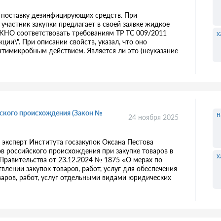
 поставку дезинфицирующих средств. При
участник закупки предлагает в своей заявке жидкое
НО соответствовать требованиям ТР ТС 009/2011
х
ии\". При описании свойств, указал, что оно
микробным действием. Является ли это (неуказание
йского происхождения (Закон №
н
24 ноября 2025
эксперт Института госзакупок Оксана Пестова
ов российского происхождения при закупке товаров в
х
Правительства от 23.12.2024 № 1875 «О мерах по
ении закупок товаров, работ, услуг для обеспечения
варов, работ, услуг отдельными видами юридических