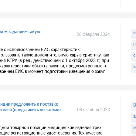
ском задании» такую
и
26 февраля 2024
р
е с использованием ЕИС характеристик,
спользовать такую дополнительную характеристику, как
с
ия КТРУ (в ред., действующей с 1 октября 2023 г.) при
 характеристики объекта закупки, предусмотренные п.
х
зованием ЕИС в момент подготовки извещения о закуп
зиции предложить к поставке
В
телей (представить несколько
08 октября 2023
з
одной товарной позиции медицинские изделия трех
м
ющие регистрационные удостоверения. Технические