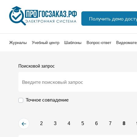
Получить демо дост
Журналы
Учебный центр
Шаблоны
Вопрос-ответ
Видеомате
Поисковой запрос
Точное совпадение
2
3
4
5
6
7
8