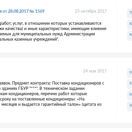
 от 28.08.2017 № 1569
23 октября 2017
т
х
работ, услуг, в отношении которых устанавливаются
ики качества) и иные характеристики, имеющие влияние
купаемых для муниципальных нужд Администрации
к
альных казенных учреждений".
24 мая 2017
о
э
аявок. Предмет контракта: Поставка кондиционеров с
даниях ГБУP "***". В техническом задании
икам кондиционеров, перечню работ которые
х
 сроку на поставленные кондиционеры: «На
 месяцев и выдается гарантийный талон» (цитата из
з