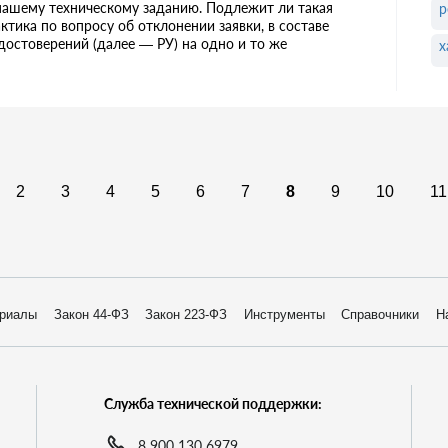
 нашему техническому заданию. Подлежит ли такая
р
тика по вопросу об отклонении заявки, в составе
остоверений (далее — РУ) на одно и то же
х
2
3
4
5
6
7
8
9
10
11
риалы
Закон 44-ФЗ
Закон 223-ФЗ
Инструменты
Справочники
Н
Служба технической поддержки:
8 900 130 6979