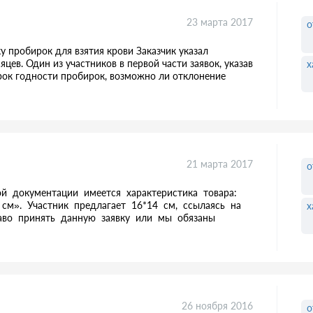
23 марта 2017
о
у пробирок для взятия крови Заказчик указал
цев. Один из участников в первой части заявок, указав
х
срок годности пробирок, возможно ли отклонение
21 марта 2017
о
ой документации имеется характеристика товара:
 см». Участник предлагает 16*14 см, ссылаясь на
х
аво принять данную заявку или мы обязаны
26 ноября 2016
о