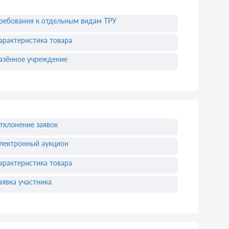
ребования к отдельным видам ТРУ
арактеристика товара
азённое учреждение
тклонение заявок
лектронный аукцион
арактеристика товара
аявка участника