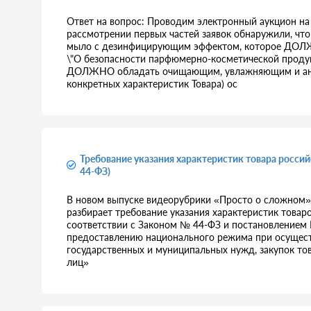
Ответ на вопрос: Проводим электронный аукцион на
рассмотрении первых частей заявок обнаружили, что 
мыло с дезинфицирующим эффектом, которое ДОЛЖ
\"О безопасности парфюмерно-косметической продукц
ДОЛЖНО обладать очищающим, увлажняющим и анти
конкретных характеристик Товара) ос
Требование указания характеристик товара росси
44-ФЗ)
В новом выпуске видеорубрики «Просто о сложном» 
разбирает требование указания характеристик товар
соответствии с Законом № 44-ФЗ и постановлением 
предоставлению национального режима при осуществл
государственных и муниципальных нужд, закупок то
лиц»