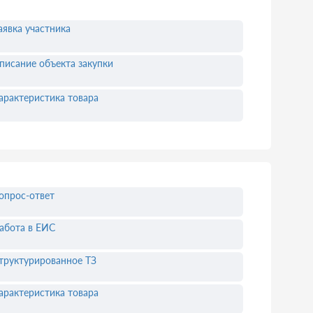
аявка участника
писание объекта закупки
арактеристика товара
опрос-ответ
абота в ЕИС
труктурированное ТЗ
арактеристика товара