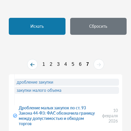
Искать
Сбросить
1
2
3
4
5
6
7
дробление закупки
закупки малого объема
Дробление малых закупок по ст. 93
10
Закона 44-ФЗ: ФАС обозначила границу
февраля
между допустимостью и обходом
2026
торгов