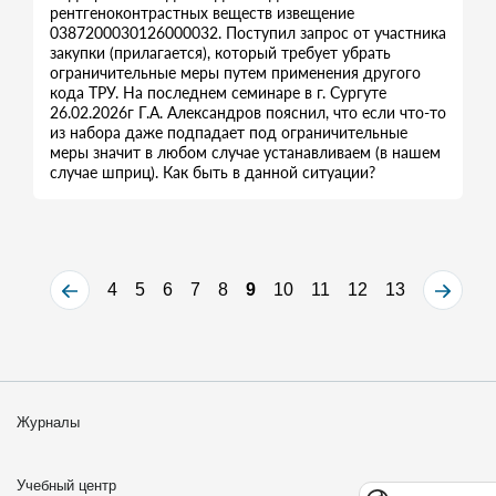
рентгеноконтрастных веществ извещение
0387200030126000032. Поступил запрос от участника
закупки (прилагается), который требует убрать
ограничительные меры путем применения другого
кода ТРУ. На последнем семинаре в г. Сургуте
26.02.2026г Г.А. Александров пояснил, что если что-то
из набора даже подпадает под ограничительные
меры значит в любом случае устанавливаем (в нашем
случае шприц). Как быть в данной ситуации?
4
5
6
7
8
9
10
11
12
13
Журналы
Учебный центр